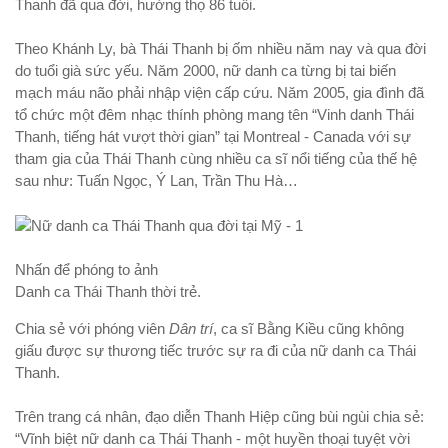
Thanh đã qua đời, hưởng thọ 86 tuổi.
Theo Khánh Ly, bà Thái Thanh bị ốm nhiều năm nay và qua đời
do tuổi già sức yếu. Năm 2000, nữ danh ca từng bị tai biến
mạch máu não phải nhập viện cấp cứu. Năm 2005, gia đình đã
tổ chức một đêm nhạc thính phòng mang tên “Vinh danh Thái
Thanh, tiếng hát vượt thời gian” tại Montreal - Canada với sự
tham gia của Thái Thanh cùng nhiều ca sĩ nổi tiếng của thế hệ
sau như: Tuấn Ngọc, Ý Lan, Trần Thu Hà…
Nhấn để phóng to ảnh
Danh ca Thái Thanh thời trẻ.
Chia sẻ với phóng viên
Dân trí
, ca sĩ Bằng Kiều cũng không
giấu được sự thương tiếc trước sự ra đi của nữ danh ca Thái
Thanh.
Trên trang cá nhân, đạo diễn Thanh Hiệp cũng bùi ngùi chia sẻ:
“Vĩnh biệt nữ danh ca Thái Thanh - một huyền thoại tuyệt vời