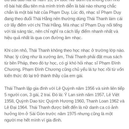
rõ bài hát đầu tiên mà mình trình diễn là bài nào nhưng chắc
chắn là một bài hát của Phạm Duy. Lúc đó, nhạc sĩ Phạm Duy
đang theo đuổi Thái Hằng nên thường dùng Thái Thanh làm cái
cớ lấy điểm với chị Thái Hằng. Mà nhạc sĩ Phạm Duy nổi tiếng
với tài sáng tác, nên chỉ nghĩ ra cách lấy điểm nhanh nhất và
hiệu quả nhất là qua con đường âm nhạc.
Khi còn nhỏ, Thái Thanh không theo học nhạc ở trường lớp nào.
Nhạc lý cũng như là xướng âm, Thái Thanh phải đặt mua sách
từ bên Pháp, theo đó tự học, có gì khó hỏi nhạc sĩ Phạm Đình
Chương. Phạm Đình Chương cũng chủ yếu là tự học rồi từ vốn
kiến thức đó lại trở thành thầy của em gái.
Thái Thanh lập gia đình với Lê Quỳnh năm 1956 và sinh liên tiếp
5 người con, 3 gái, 2 trai. Đó là: Ý Lan sinh năm 1957, Lê Việt
1958, Quỳnh Dao tức Quỳnh Hương 1960, Thanh Loan 1962 và
Lê Đại 1964. Thái Thanh được biết đến là nữ danh ca có ảnh
hưởng lớn ở Sài Gòn trước năm 1975 nhưng cũng là một
người mẹ hết mình vì gia đình.