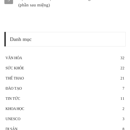
(phần sau miệng)
Danh mục
VĂN HÓA
32
SỨC KHỎE
22
THỂ THAO
21
ĐÀO TẠO
7
TIN TỨC
11
KHOA HỌC
2
UNESCO
3
DI SẢN
8