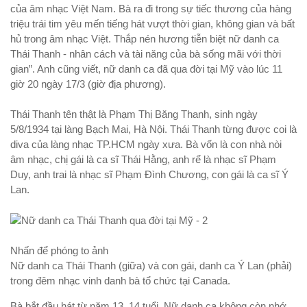
của âm nhạc Việt Nam. Bà ra đi trong sự tiếc thương của hàng
triệu trái tim yêu mến tiếng hát vượt thời gian, không gian và bất
hủ trong âm nhạc Việt. Thắp nén hương tiễn biệt nữ danh ca
Thái Thanh - nhân cách và tài năng của bà sống mãi với thời
gian”. Anh cũng viết, nữ danh ca đã qua đời tại Mỹ vào lúc 11
giờ 20 ngày 17/3 (giờ địa phương).
Thái Thanh tên thật là Phạm Thị Băng Thanh, sinh ngày
5/8/1934 tại làng Bạch Mai, Hà Nội. Thái Thanh từng được coi là
diva của làng nhạc TP.HCM ngày xưa. Bà vốn là con nhà nòi
âm nhạc, chị gái là ca sĩ Thái Hằng, anh rể là nhạc sĩ Phạm
Duy, anh trai là nhạc sĩ Phạm Đình Chương, con gái là ca sĩ Ý
Lan.
Nhấn để phóng to ảnh
Nữ danh ca Thái Thanh (giữa) và con gái, danh ca Ý Lan (phải)
trong đêm nhạc vinh danh bà tổ chức tại Canada.
Bà bắt đầu hát từ năm 13, 14 tuổi. Nữ danh ca không còn nhớ