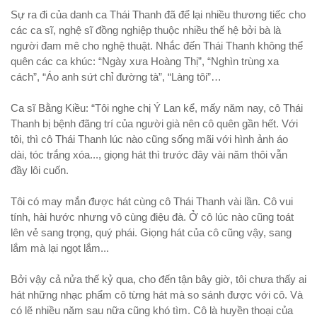
Sự ra đi của danh ca Thái Thanh đã để lại nhiều thương tiếc cho
các ca sĩ, nghệ sĩ đồng nghiệp thuộc nhiều thế hệ bởi bà là
người đam mê cho nghệ thuật. Nhắc đến Thái Thanh không thể
quên các ca khúc: “Ngày xưa Hoàng Thị”, “Nghìn trùng xa
cách”, “Áo anh sứt chỉ đường tà”, “Làng tôi”…
Ca sĩ Bằng Kiều: “Tôi nghe chị Ý Lan kể, mấy năm nay, cô Thái
Thanh bị bệnh đãng trí của người già nên cô quên gần hết. Với
tôi, thì cô Thái Thanh lúc nào cũng sống mãi với hình ảnh áo
dài, tóc trắng xóa..., giọng hát thì trước đây vài năm thôi vẫn
đầy lôi cuốn.
Tôi có may mắn được hát cùng cô Thái Thanh vài lần. Cô vui
tính, hài hước nhưng vô cùng điệu đà. Ở cô lúc nào cũng toát
lên vẻ sang trọng, quý phái. Giọng hát của cô cũng vậy, sang
lắm mà lại ngọt lắm...
Bởi vậy cả nửa thế kỷ qua, cho đến tận bây giờ, tôi chưa thấy ai
hát những nhạc phẩm cô từng hát mà so sánh được với cô. Và
có lẽ nhiều năm sau nữa cũng khó tìm. Cô là huyền thoại của