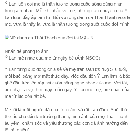
Ý Lan luôn coi mẹ là thần tượng trong cuộc sống cũng như
trong âm nhạc. Mỗi khi nhắc về mẹ, những câu chuyện của Ý
Lan luôn đầy ắp tâm tư. Bởi với chị, danh ca Thái Thanh vừa là
mẹ, vừa là thầy lại vừa là thần tượng trong suốt cuộc đời mình.
Nhấn để phóng to ảnh
Ý Lan mê nhạc của mẹ từ ngày bé (Ảnh NSCC)
Ý Lan từng xúc động chia sẻ về mẹ trên
Dân trí
: “Độ 5, 6 tuổi,
mỗi buổi sáng mở mắt thức dậy, việc đầu tiên Ý Lan làm là bắc
ghế đẩu trèo lên ráp hai cuốn băng nghe nhạc của mẹ. Với tôi,
âm nhạc là sự thức dậy mỗi ngày. Ý Lan mê mẹ, mê nhạc của
mẹ từ lúc còn rất bé.
Mẹ tôi là một người đàn bà tình cảm và rất can đảm. Suốt thời
thơ ấu cho đến khi trưởng thành, hình ảnh của mẹ Thái Thanh
âu yếm, chăm sóc và yêu thương các con đã ảnh hưởng đến
tôi rất nhiều”...