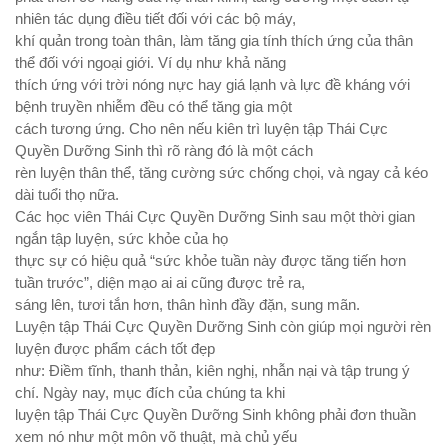
nhiên tác dụng điều tiết đối với các bộ máy,
khí quản trong toàn thân, làm tăng gia tính thích ứng của thân
thể đối với ngoại giới. Ví dụ như khả năng
thích ứng với trời nóng nực hay giá lạnh và lực đề kháng với
bệnh truyền nhiễm đều có thể tăng gia một
cách tương ứng. Cho nên nếu kiên trì luyện tập Thái Cực
Quyền Dưỡng Sinh thì rõ ràng đó là một cách
rèn luyện thân thể, tăng cường sức chống chọi, và ngay cả kéo
dài tuổi thọ nữa.
Các học viên Thái Cực Quyền Dưỡng Sinh sau một thời gian
ngắn tập luyện, sức khỏe của họ
thực sự có hiệu quả “sức khỏe tuần này được tăng tiến hơn
tuần trước”, diện mạo ai ai cũng được trẻ ra,
sáng lên, tươi tắn hơn, thân hình đầy đặn, sung mãn.
Luyện tập Thái Cực Quyền Dưỡng Sinh còn giúp mọi người rèn
luyện được phẩm cách tốt đẹp
như: Điềm tĩnh, thanh thản, kiên nghị, nhẫn nại và tập trung ý
chí. Ngày nay, mục đích của chúng ta khi
luyện tập Thái Cực Quyền Dưỡng Sinh không phải đơn thuần
xem nó như một môn võ thuật, mà chủ yếu