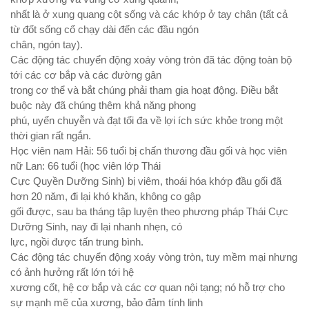
nhất là ở xung quang cột sống và các khớp ở tay chân (tất cả
từ đốt sống cổ chạy dài đến các đầu ngón
chân, ngón tay).
Các động tác chuyển động xoáy vòng tròn đã tác động toàn bộ
tới các cơ bắp và các đường gân
trong cơ thể và bắt chúng phải tham gia hoạt động. Điều bắt
buộc này đã chúng thêm khả năng phong
phú, uyển chuyễn và đạt tối đa về lợi ích sức khỏe trong một
thời gian rất ngắn.
Học viên nam Hải: 56 tuổi bị chấn thương đầu gối và học viên
nữ Lan: 66 tuổi (học viên lớp Thái
Cực Quyền Dưỡng Sinh) bị viêm, thoái hóa khớp đầu gối đã
hơn 20 năm, đi lại khó khăn, không co gập
gối được, sau ba tháng tập luyện theo phương pháp Thái Cực
Dưỡng Sinh, nay đi lại nhanh nhẹn, có
lực, ngồi được tấn trung bình.
Các động tác chuyển động xoáy vòng tròn, tuy mềm mại nhưng
có ảnh hưởng rất lớn tới hệ
xương cốt, hệ cơ bắp và các cơ quan nội tạng; nó hỗ trợ cho
sự mạnh mẽ của xương, bảo đảm tính linh