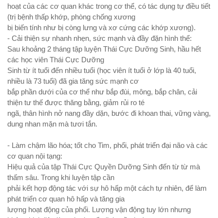
hoạt của các cơ quan khác trong cơ thể, có tác dụng tự điều tiết
(trị bệnh thấp khớp, phòng chống xương
bị biến tính như bị còng lưng và xơ cứng các khớp xương).
- Cải thiện sự nhanh nhẹn, sức mạnh và đầy đặn hình thể:
Sau khoảng 2 tháng tập luyện Thái Cực Dưỡng Sinh, hầu hết
các học viên Thái Cực Dưỡng
Sinh từ ít tuổi đến nhiều tuổi (học viên ít tuổi ở lớp là 40 tuổi,
nhiều là 73 tuổi) đã gia tăng sức mạnh cơ
bắp phần dưới của cơ thể như bắp đùi, mông, bắp chân, cải
thiện tư thế được thăng bằng, giảm rủi ro té
ngã, thân hình nở nang đầy dặn, bước đi khoan thai, vững vàng,
dung nhan mặn mà tươi tắn.
- Làm chậm lão hóa; tốt cho Tim, phổi, phát triển đại não và các
cơ quan nội tạng:
Hiệu quả của tập Thái Cực Quyền Dưỡng Sinh đến từ từ mà
thấm sâu. Trong khi luyện tập cần
phải kết hợp động tác với sự hô hấp một cách tự nhiên, để làm
phát triển cơ quan hô hấp và tăng gia
lượng hoạt động của phổi. Lượng vận động tuy lớn nhưng