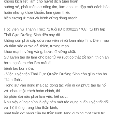
không kịch liệt, làm cho huyết dịch tuần hoàn
suông sẻ, phát triển cơ năng tim, làm cho tim đập một cách hòa
hoãn nhưng khỏe khoắn, làm giảm thiểu
hiện tượng ứ máu và bệnh cứng động mạch.
Học viên nữ Thanh Trúc: 71 tuổi (ĐT: 0902237768), từ khi tập
Thái Cực Dưỡng Sinh đến nay đã
không còn phải cấp cứu vào viện vì rối loạn nhịp Tim. Diện mạo
và thần sắc được cải thiện, tướng mạo
khỏe mạnh, vững vàng, bước đi vững chãi.
Sự luyện tập đã làm cho bao tử và ruột co thắt tốt hơn, thích ăn
hơn, ngoài ra còn làm mất đi
bệnh táo bón nữa.
- Việc luyện tập Thái Cực Quyền Dưỡng Sinh còn giúp cho họ
“Tâm tĩnh”.
Trong sự vận động mà các động tác vốn dĩ đã phức tạp lại nối
với nhau một cách hoàn chỉnh, thì
bộ phận đại não phải làm việc hết sức.
Như vậy cũng chính là gây nên một tác dụng huấn luyện tốt đối
với hệ thống trung khu thần kinh,
phát triển cơ năng của hệ thần kinh, tăng cường một cách tự