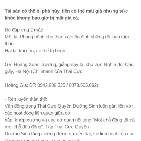
Tài sản có thể bị phá hủy, tiền có thể mất giá nhưng sức
khỏe không bao giờ bị mất giá cả.
Để đáp ứng 2 mặt:
Một là: Phòng bệnh cho thân xác; ổn định những rối loạn tâm
thần.
Hai là: khi cần, có thể trị bệnh.
GV. Hoàng Xuân Trường, giảng dạy tại khu vực Nghĩa đô, Cầu
giấy, Hà Nội (Chi nhánh của Thái Cực
Hoàng Gia; ĐT: 0943.888.535 / 0973.595.682)
- Rèn luyện thân thể:
Vận động trong Thái Cực Quyền Dưỡng Sinh luôn gắn liền với
các hoạt động liên quan giữa cơ
bắp, khớp xương và các cơ quan nội tạng “Một chỗ động tất cả
mọi chỗ đều động”. Tập Thái Cực Quyền
Dưỡng Sinh tăng cường được sự dẻo dai, sự linh hoạt của các
khớp xương và vùng cơ xung quanh,