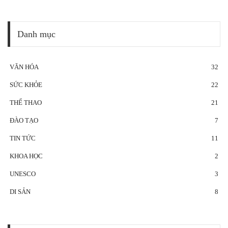
Danh mục
VĂN HÓA
32
SỨC KHỎE
22
THỂ THAO
21
ĐÀO TẠO
7
TIN TỨC
11
KHOA HỌC
2
UNESCO
3
DI SẢN
8